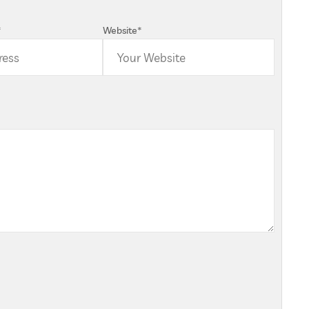
*
Website
*