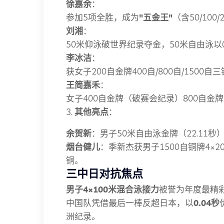
徐嘉余
：
参加5项全胜，成为
"五金王"
（含50/10
刘湘
：
50米仰泳破世界纪录夺金，50米自由泳以0
李冰洁
：
获女子200自金牌400自/800自/1500
王简嘉禾
：
女子400自金牌（破赛会纪录）800自金
3.
其他亮点
：
余贺新
：男子50米自由泳金牌（22.11
烟台健儿
：季新杰获男子1500自铜牌4×
铜。
三中日对抗焦点
男子4×100米混合泳接力
被誉为年度最精
中国队凭借最后一棒反超日本，以
0.04秒
洲纪录。