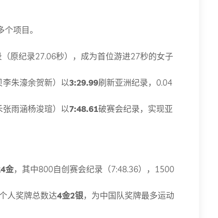
多个项目。
（原纪录27.06秒），成为首位游进27秒的女子
贝李朱濠余贺新）以
3:29.99
刷新亚洲纪录，0.04
禾张雨涵杨浚瑄）以
7:48.61
破赛会纪录，实现亚
泳4金
，其中800自创赛会纪录（7:48.36），1500
个人奖牌总数达
4金2银
，为中国队奖牌最多运动