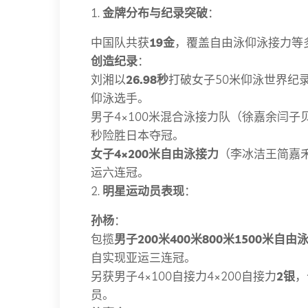
1.
金牌分布与纪录突破
：
中国队共获
19金
，覆盖自由泳仰泳接力等
创造纪录
：
刘湘以
26.98秒
打破女子50米仰泳世界纪录
仰泳选手。
男子4×100米混合泳接力队（徐嘉余闫子
秒险胜日本夺冠。
女子4×200米自由泳接力
（李冰洁王简嘉
运六连冠。
2.
明星运动员表现
：
孙杨
：
包揽
男子200米400米800米1500米自由
自实现亚运三连冠。
另获男子4×100自接力4×200自接力
2银
，
员。