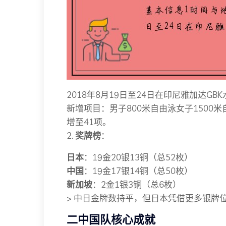
2018年8月19日至24日在印尼雅加达G
新增项目：男子800米自由泳女子1500
增至41项。
2.
奖牌榜
：
日本
：19金20银13铜（总52枚）
中国
：19金17银14铜（总50枚）
新加坡
：2金1银3铜（总6枚）
> 中日金牌数持平，但日本凭借更多银牌
二中国队核心成就