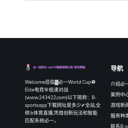
导航
Welcome莅临▓必一World Cup⚽
介绍必一
Elite电竞🎯极速对战
案例中
(www.243422.com)以下简称：B-
游戏新
sportsapp下载网址是多少✔全站,全
称:b体育直播,凭借创新玩法和智能
服务种
匹配系统必一。
联系B-sp