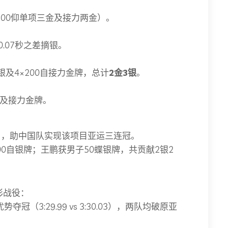
0/200仰单项三金及接力两金）。
.07秒之差摘银。
自三银及4×200自接力金牌，总计
2金3银
。
牌及接力金牌。
秒），助中国队实现该项目亚运三连冠。
200自银牌；王鹏获男子50蝶银牌，共贡献2银2
彩战役：
优势夺冠（3:29.99 vs 3:30.03），两队均破原亚