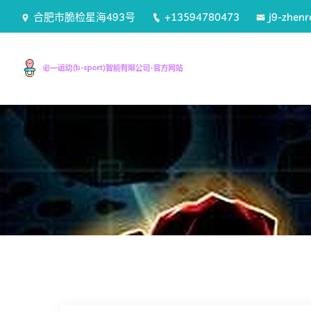
合肥市脆检星海493号
+13594780473
j9-zhen