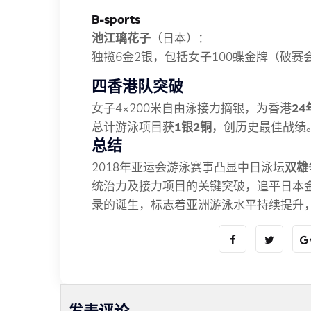
B-sports
池江璃花子
（日本）：
独揽6金2银，包括女子100蝶金牌（破赛
四香港队突破
女子4×200米自由泳接力摘银，为香港
2
总计游泳项目获
1银2铜
，创历史最佳战绩
总结
2018年亚运会游泳赛事凸显中日泳坛
双雄
统治力及接力项目的关键突破，追平日本
录的诞生，标志着亚洲游泳水平持续提升