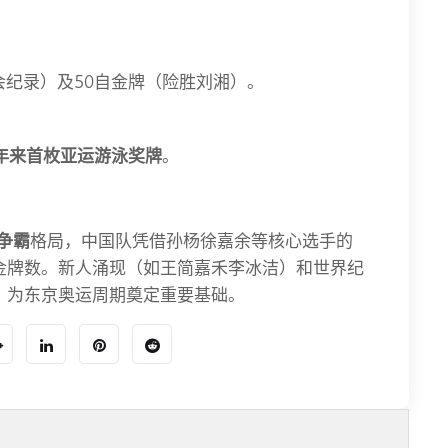
会纪录）及50自金牌（险胜刘湘）。
4年来首枚亚运游泳奖牌
。
。
争霸
格局，中国队凭借孙杨徐嘉余等核心选手的
金牌数。新人涌现（如王简嘉禾李冰洁）和世界纪
，为东京奥运周期奠定重要基础。